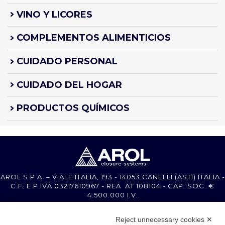
VINO Y LICORES
COMPLEMENTOS ALIMENTICIOS
CUIDADO PERSONAL
CUIDADO DEL HOGAR
PRODUCTOS QUÍMICOS
AROL S.P.A. – VIALE ITALIA, 193 - 14053 CANELLI (ASTI) ITALIA -
C.F. E P.IVA 03217610967 - REA AT 108104 - CAP. SOC. €
4.500.000 I.V.
Reject unnecessary cookies ✕
MEMBER OF