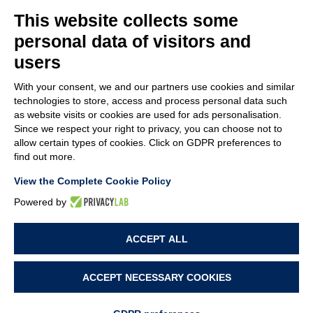
This website collects some
personal data of visitors and
users
With your consent, we and our partners use cookies and similar
EMPRESA
technologies to store, access and process personal data such
ATENCIÓN AL CLIENTE
as website visits or cookies are used for ads personalisation.
ÚNETE A NOSOTROS
Since we respect your right to privacy, you can choose not to
allow certain types of cookies. Click on GDPR preferences to
find out more.
TERMS & CONDITIONS
NOTES LEGALES
View the Complete Cookie Policy
CODE OF ETHICS
WHISTLEBLOWING
Powered by
ACCEPT ALL
POLÍTICA DE PRIVACIDAD
POLÍTICA DE COOKIES
PREFERENCIAS DE COOKIES
ACCEPT NECESSARY COOKIES
PROJECT BY
WEBIMMAGINE