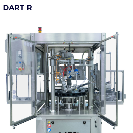
DART R