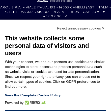
AROL S.P.A. – VIALE ITALIA, 193 - 14053 CANELLI (ASTI) ITALIA -
C.F. E P.IVA 03217610967 - REA AT 108104 - CAP. SOC. €
4.500.000 I.V.
Reject unnecessary cookies ✕
MEMBER OF
This website collects some
personal data of visitors and
users
With your consent, we and our partners use cookies and similar
EMPRESA
technologies to store, access and process personal data such
ATENCIÓN AL CLIENTE
as website visits or cookies are used for ads personalisation.
ÚNETE A NOSOTROS
Since we respect your right to privacy, you can choose not to
allow certain types of cookies. Click on GDPR preferences to
find out more.
TERMS & CONDITIONS
NOTES LEGALES
View the Complete Cookie Policy
CODE OF ETHICS
WHISTLEBLOWING
Powered by