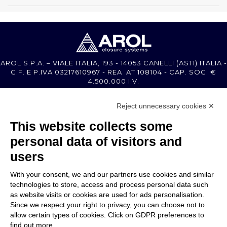
AROL S.P.A. – VIALE ITALIA, 193 - 14053 CANELLI (ASTI) ITALIA -
C.F. E P.IVA 03217610967 - REA AT 108104 - CAP. SOC. €
4.500.000 I.V.
Reject unnecessary cookies ✕
MEMBER OF
This website collects some
personal data of visitors and
users
With your consent, we and our partners use cookies and similar
EMPRESA
technologies to store, access and process personal data such
ATENCIÓN AL CLIENTE
as website visits or cookies are used for ads personalisation.
ÚNETE A NOSOTROS
Since we respect your right to privacy, you can choose not to
allow certain types of cookies. Click on GDPR preferences to
find out more.