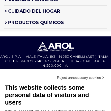
CUIDADO DEL HOGAR
PRODUCTOS QUÍMICOS
AROL S.P.A. – VIALE ITALIA, 193 - 14053 CANELLI (ASTI) ITALIA -
C.F. E P.IVA 03217610967 - REA AT 108104 - CAP. SOC. €
4.500.000 I.V.
Reject unnecessary cookies ✕
MEMBER OF
This website collects some
personal data of visitors and
users