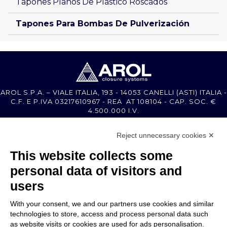
Tapones Planos De Plástico Roscados
Tapones Para Bombas De Pulverización
AROL S.P.A. – VIALE ITALIA, 193 - 14053 CANELLI (ASTI) ITALIA -
C.F. E P.IVA 03217610967 - REA AT 108104 - CAP. SOC. €
4.500.000 I.V.
Reject unnecessary cookies ✕
MEMBER OF
This website collects some
personal data of visitors and
users
With your consent, we and our partners use cookies and similar
EMPRESA
technologies to store, access and process personal data such
ATENCIÓN AL CLIENTE
as website visits or cookies are used for ads personalisation.