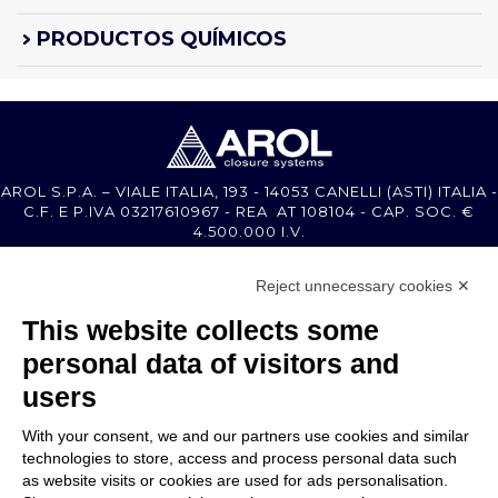
PRODUCTOS QUÍMICOS
AROL S.P.A. – VIALE ITALIA, 193 - 14053 CANELLI (ASTI) ITALIA -
C.F. E P.IVA 03217610967 - REA AT 108104 - CAP. SOC. €
4.500.000 I.V.
Reject unnecessary cookies ✕
MEMBER OF
This website collects some
personal data of visitors and
users
With your consent, we and our partners use cookies and similar
EMPRESA
technologies to store, access and process personal data such
ATENCIÓN AL CLIENTE
as website visits or cookies are used for ads personalisation.
ÚNETE A NOSOTROS