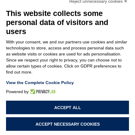
Reject unnecessary cookies ✕
MEMBER OF
This website collects some
personal data of visitors and
users
With your consent, we and our partners use cookies and similar
EMPRESA
technologies to store, access and process personal data such
ATENCIÓN AL CLIENTE
as website visits or cookies are used for ads personalisation.
ÚNETE A NOSOTROS
Since we respect your right to privacy, you can choose not to
allow certain types of cookies. Click on GDPR preferences to
find out more.
TERMS & CONDITIONS
NOTES LEGALES
View the Complete Cookie Policy
CODE OF ETHICS
WHISTLEBLOWING
Powered by
ACCEPT ALL
POLÍTICA DE PRIVACIDAD
POLÍTICA DE COOKIES
PREFERENCIAS DE COOKIES
ACCEPT NECESSARY COOKIES
PROJECT BY
WEBIMMAGINE