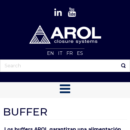
EN
IT
FR
ES
BUFFER
Los buffers AROL garantizan una alimentación