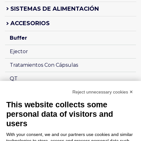
SISTEMAS DE ALIMENTACIÓN
ACCESORIOS
Buffer
Ejector
Tratamientos Con Cápsulas
QT
DISPOSITIVOS ESPECIALES
Reject unnecessary cookies ✕
This website collects some
SMART DATA SYSTEMS
personal data of visitors and
SOLUCIONES ROBOTIZADES
users
With your consent, we and our partners use cookies and similar
technologies to store, access and process personal data such