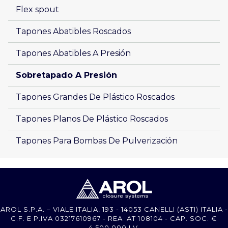
Flex spout
Tapones Abatibles Roscados 
Tapones Abatibles A Presión
Sobretapado A Presión
Tapones Grandes De Plástico Roscados
Tapones Planos De Plástico Roscados
Tapones Para Bombas De Pulverización
AROL S.P.A. – VIALE ITALIA, 193 - 14053 CANELLI (ASTI) ITALIA -
C.F. E P.IVA 03217610967 - REA AT 108104 - CAP. SOC. €
4.500.000 I.V.