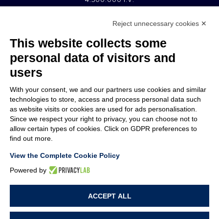
Reject unnecessary cookies ✕
MEMBER OF
This website collects some
personal data of visitors and
users
With your consent, we and our partners use cookies and similar
EMPRESA
technologies to store, access and process personal data such
ATENCIÓN AL CLIENTE
as website visits or cookies are used for ads personalisation.
ÚNETE A NOSOTROS
Since we respect your right to privacy, you can choose not to
allow certain types of cookies. Click on GDPR preferences to
find out more.
TERMS & CONDITIONS
NOTES LEGALES
View the Complete Cookie Policy
CODE OF ETHICS
WHISTLEBLOWING
Powered by
ACCEPT ALL
POLÍTICA DE PRIVACIDAD
POLÍTICA DE COOKIES