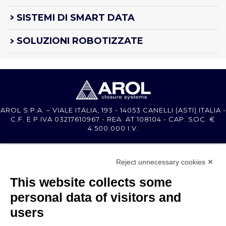
SISTEMI DI SMART DATA
SOLUZIONI ROBOTIZZATE
AROL S.P.A. – VIALE ITALIA, 193 - 14053 CANELLI (ASTI) ITALIA -
C.F. E P.IVA 03217610967 - REA AT 108104 - CAP. SOC. €
4.500.000 I.V.
MEMBER OF
Reject unnecessary cookies ✕
This website collects some
personal data of visitors and
users