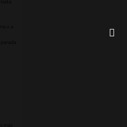
 Hasta
na o a
e parada
os más