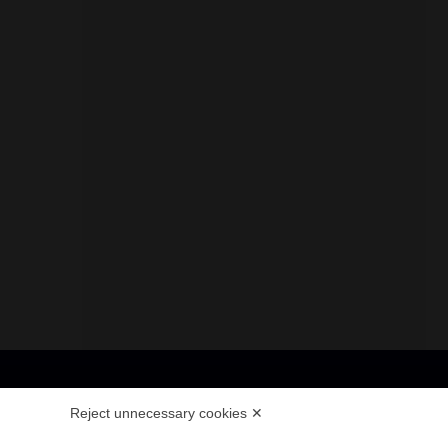
Reject unnecessary cookies ✕
 108104 - CAP. SOC. € 4.500.000 I.V.