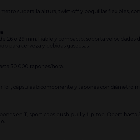
etro supera la altura, twist-off y boquillas flexibles, co
na
e 26 o 29 mm. Fiable y compacto, soporta velocidades 
do para cerveza y bebidas gaseosas.
asta 50 000 tapones/hora.
on foil, cápsulas bicomponente y tapones con diámetro 
pones en T, sport caps push-pull y flip-top. Opera hasta
do.