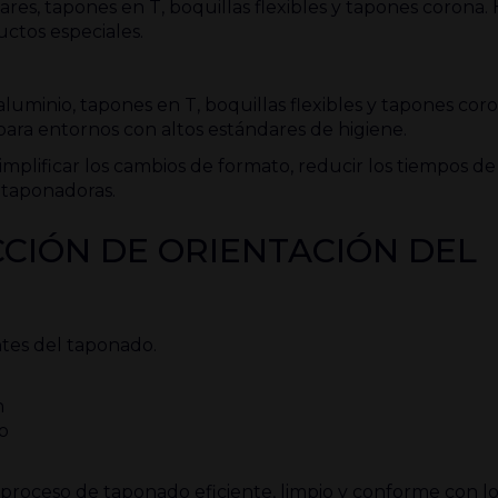
res, tapones en T, boquillas flexibles y tapones corona.
uctos especiales.
luminio, tapones en T, boquillas flexibles y tapones coro
para entornos con altos estándares de higiene.
mplificar los cambios de formato, reducir los tiempos d
s taponadoras.
CIÓN DE ORIENTACIÓN DEL
ntes del taponado.
n
do
n proceso de taponado eficiente, limpio y conforme con l